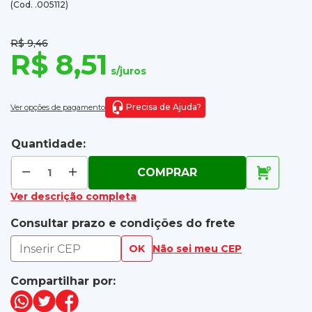
(Cod. .005112)
R$ 9,46
R$ 8,51
s/juros
Precisa de Ajuda?
Ver opções de pagamento
Quantidade:
COMPRAR
Ver descrição completa
Consultar prazo e condições do frete
OK
Não sei meu CEP
Compartilhar por: