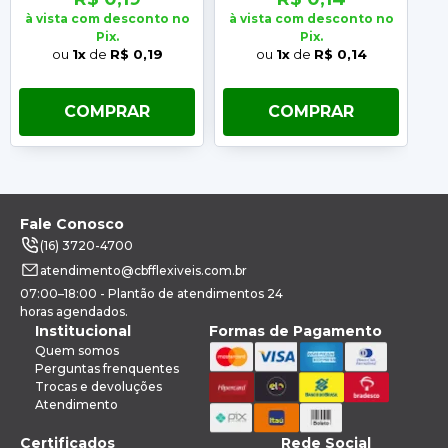
à vista com desconto no
à vista com desconto no
à 
Pix.
Pix.
ou
1x
de
R$ 0,19
ou
1x
de
R$ 0,14
COMPRAR
COMPRAR
Fale Conosco
(16) 3720-4700
atendimento@cbfflexiveis.com.br
07:00–18:00 - Plantão de atendimentos 24
horas agendados.
Institucional
Formas de Pagamento
Quem somos
Perguntas frenquentes
Trocas e devoluções
Atendimento
Certificados
Rede Social