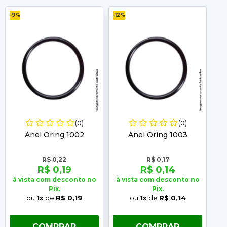
-9%
-12%
-11%
(0)
(0)
Anel Oring 1002
Anel Oring 1003
R$ 0,22
R$ 0,17
R$ 0,19
R$ 0,14
à vista com desconto no
à vista com desconto no
à 
Pix.
Pix.
ou
1x
de
R$ 0,19
ou
1x
de
R$ 0,14
COMPRAR
COMPRAR