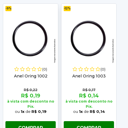
-9%
-12%
-11%
(0)
(0)
Anel Oring 1002
Anel Oring 1003
R$ 0,22
R$ 0,17
R$ 0,19
R$ 0,14
à vista com desconto no
à vista com desconto no
à 
Pix.
Pix.
ou
1x
de
R$ 0,19
ou
1x
de
R$ 0,14
COMPRAR
COMPRAR