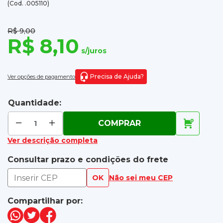
(Cod. .005110)
R$ 9,00
R$ 8,10
s/juros
Precisa de Ajuda?
Ver opções de pagamento
Quantidade:
COMPRAR
Ver descrição completa
Consultar prazo e condições do frete
OK
Não sei meu CEP
Compartilhar por: