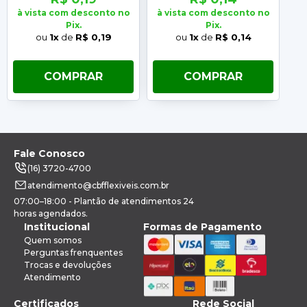
à vista com desconto no
à vista com desconto no
à 
Pix.
Pix.
ou
1x
de
R$ 0,19
ou
1x
de
R$ 0,14
COMPRAR
COMPRAR
Fale Conosco
(16) 3720-4700
atendimento@cbfflexiveis.com.br
07:00–18:00 - Plantão de atendimentos 24
horas agendados.
Institucional
Formas de Pagamento
Quem somos
Perguntas frenquentes
Trocas e devoluções
Atendimento
Certificados
Rede Social