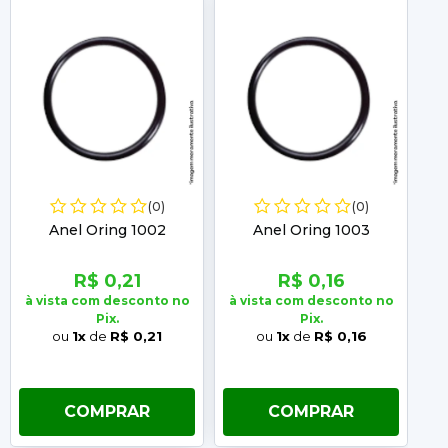
(0)
(0)
Anel Oring 1002
Anel Oring 1003
R$ 0,21
R$ 0,16
à vista com desconto no
à vista com desconto no
à 
Pix.
Pix.
ou
1x
de
R$ 0,21
ou
1x
de
R$ 0,16
COMPRAR
COMPRAR