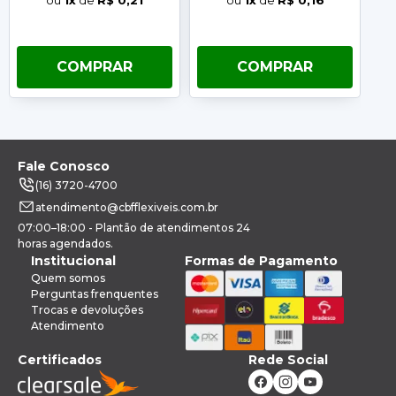
ou
1x
de
R$ 0,21
ou
1x
de
R$ 0,16
COMPRAR
COMPRAR
Fale Conosco
(16) 3720-4700
atendimento@cbfflexiveis.com.br
07:00–18:00 - Plantão de atendimentos 24
horas agendados.
Institucional
Formas de Pagamento
Quem somos
Perguntas frenquentes
Trocas e devoluções
Atendimento
Certificados
Rede Social