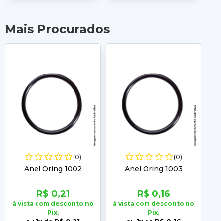
Mais Procurados
(0)
(0)
Anel Oring 1002
Anel Oring 1003
R$ 0,21
R$ 0,16
à vista com desconto no
à vista com desconto no
à 
Pix.
Pix.