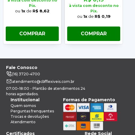
à vista com desconto no
Pix.
à vista com desconto no
à 
ou
1x
de
R$ 8,62
Pix.
ou
1x
de
R$ 0,19
COMPRAR
COMPRAR
Fale Conosco
(16) 3720-4700
atendimento@cbfflexiveis.com.br
07:00–18:00 - Plantão de atendimentos 24
horas agendados.
Institucional
Formas de Pagamento
Quem somos
Perguntas frenquentes
Trocas e devoluções
Atendimento
Certificados
Rede Social