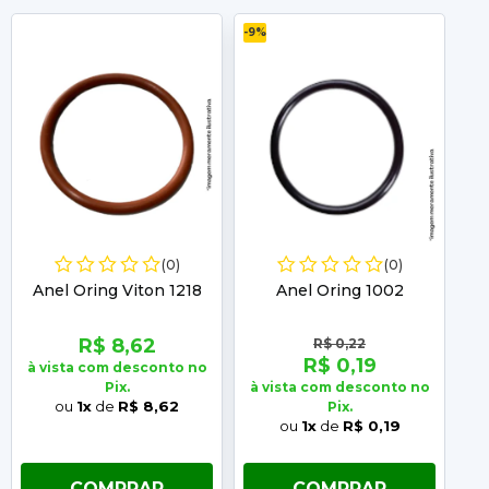
-9%
-12
(0)
(0)
Anel Oring Viton 1218
Anel Oring 1002
R$ 8,62
R$ 0,22
R$ 0,19
à vista com desconto no
Pix.
à vista com desconto no
à 
ou
1x
de
R$ 8,62
Pix.
ou
1x
de
R$ 0,19
COMPRAR
COMPRAR