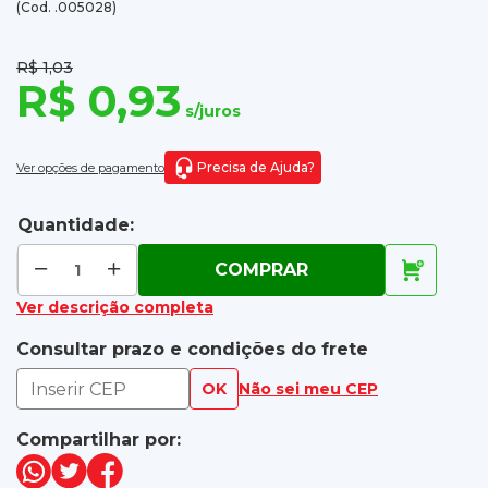
(Cod. .005028)
R$ 1,03
R$ 0,93
s/juros
Precisa de Ajuda?
Ver opções de pagamento
Quantidade:
COMPRAR
Ver descrição completa
Consultar prazo e condições do frete
OK
Não sei meu CEP
Compartilhar por: