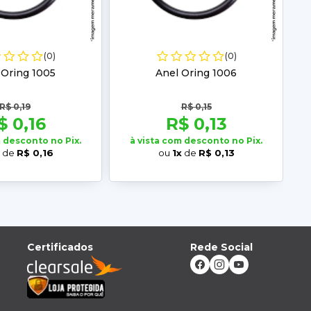
(0)
(0)
 Oring 1005
Anel Oring 1006
R$ 0,19
R$ 0,15
$ 0,16
R$ 0,13
m desconto no Pix.
à vista com desconto no Pix.
x
de
R$ 0,16
ou
1x
de
R$ 0,13
Certificados
Rede Social