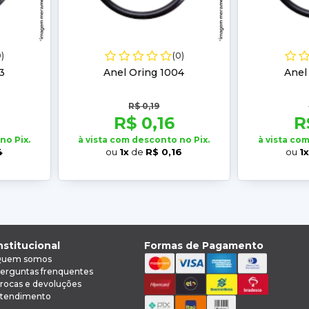
0)
(0)
3
Anel Oring 1004
Anel
R$ 0,19
R$ 0,16
R
no Pix.
à vista com desconto no Pix.
à vista co
4
ou
1x
de
R$ 0,16
ou
1
nstitucional
Formas de Pagamento
uem somos
erguntas frenquentes
rocas e devoluções
tendimento