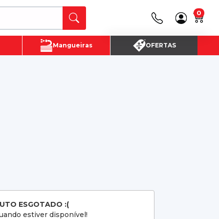
0
Canais de Atendimento
Mangueiras
OFERTAS
(16) 3720 - 4700
SAC:
(16)3720-4700
UTO ESGOTADO :(
ando estiver disponível!