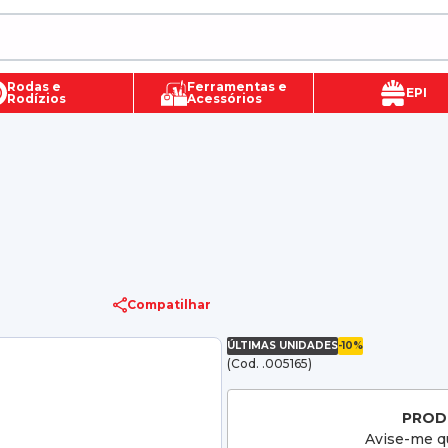
Rodas e
Ferramentas e
EPI
Rodízios
Acessórios
Compatilhar
ÚLTIMAS UNIDADES
-10%
(Cod. .005165)
PROD
Avise-me qu