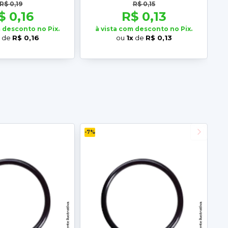
R$ 0,19
R$ 0,15
$ 0,16
R$ 0,13
m desconto no Pix.
à vista com desconto no Pix.
x
de
R$ 0,16
ou
1x
de
R$ 0,13
-7%