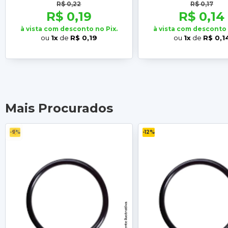
R$ 0,22
R$ 0,17
R$ 0,19
R$ 0,14
à vista com desconto no Pix.
à vista com desconto 
ou
1x
de
R$ 0,19
ou
1x
de
R$ 0,1
Mais Procurados
-9%
-12%