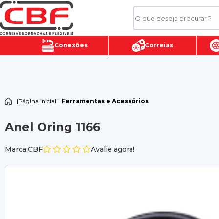
Conexões
Correias
|
Página inicial
|
Ferramentas e Acessórios
Anel Oring 1166
Marca:CBF
Avalie agora!