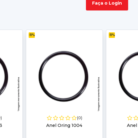
Faça o Login
-11%
-11%
0)
(0)
3
Anel Oring 1004
Anel