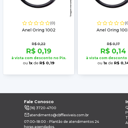
(0)
(
Anel Oring 1002
Anel Oring 100
R$ 0,22
R$ 0,17
R$ 0,19
R$ 0,14
à vista com desconto no Pix.
à vista com desconto 
ou
1x
de
R$ 0,19
ou
1x
de
R$ 0,1
Fale Conosco
I
Q
(16) 3720-4700
P
atendimento@cbfflexiveis.com.br
T
07:00–18:00 - Plantão de atendimentos 24
A
horas agendados.