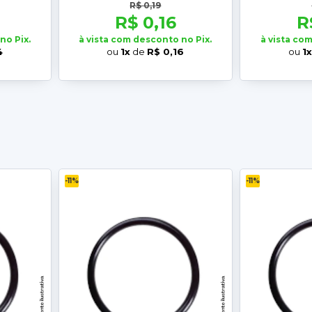
R$ 0,19
R$ 0,16
R
no Pix.
à vista com desconto no Pix.
à vista co
4
ou
1x
de
R$ 0,16
ou
1
-11%
-11%