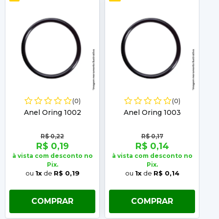
(0)
(0)
Anel Oring 1002
Anel Oring 1003
R$ 0,22
R$ 0,17
R$ 0,19
R$ 0,14
à vista com desconto no
à vista com desconto no
à 
Pix.
Pix.
ou
1x
de
R$ 0,19
ou
1x
de
R$ 0,14
COMPRAR
COMPRAR