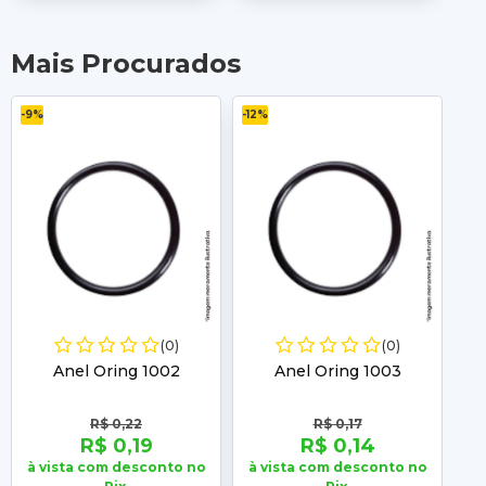
Mais Procurados
-9%
-12%
-11%
(0)
(0)
Anel Oring 1002
Anel Oring 1003
R$ 0,22
R$ 0,17
R$ 0,19
R$ 0,14
à vista com desconto no
à vista com desconto no
à 