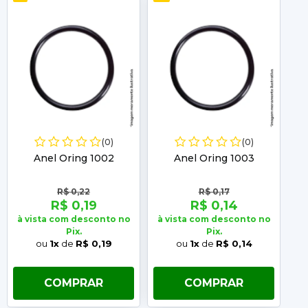
(0)
(0)
Anel Oring 1002
Anel Oring 1003
R$ 0,22
R$ 0,17
R$ 0,19
R$ 0,14
à vista com desconto no
à vista com desconto no
à 
Pix.
Pix.
ou
1x
de
R$ 0,19
ou
1x
de
R$ 0,14
COMPRAR
COMPRAR