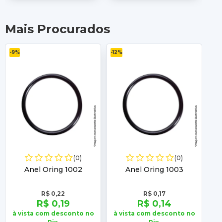
Mais Procurados
-9%
-12%
-11%
(0)
(0)
Anel Oring 1002
Anel Oring 1003
R$ 0,22
R$ 0,17
R$ 0,19
R$ 0,14
à vista com desconto no
à vista com desconto no
à 