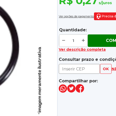
R$ 0,27
s/juros
Precisa 
Ver opções de pagamento
Quantidade:
COM
Ver descrição completa
Consultar prazo e condiç
OK
N
Compartilhar por: