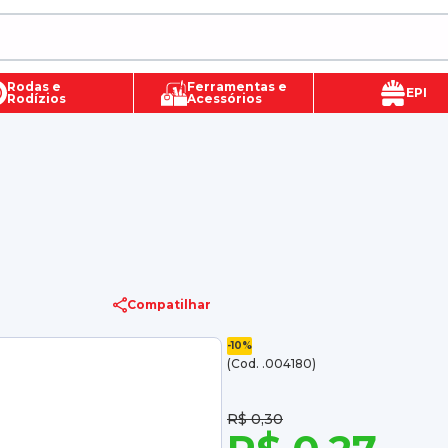
Rodas e
Ferramentas e
EPI
Rodízios
Acessórios
Compatilhar
-10%
(Cod. .004180)
R$ 0,30