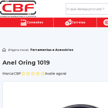
Conexões
Correias
|
Página inicial
|
Ferramentas e Acessórios
Anel Oring 1019
Marca:CBF
Avalie agora!