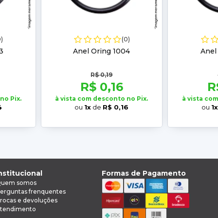
0)
(0)
3
Anel Oring 1004
Anel
R$ 0,19
R$ 0,16
R
no Pix.
à vista com desconto no Pix.
à vista co
4
ou
1x
de
R$ 0,16
ou
1
nstitucional
Formas de Pagamento
uem somos
erguntas frenquentes
rocas e devoluções
tendimento