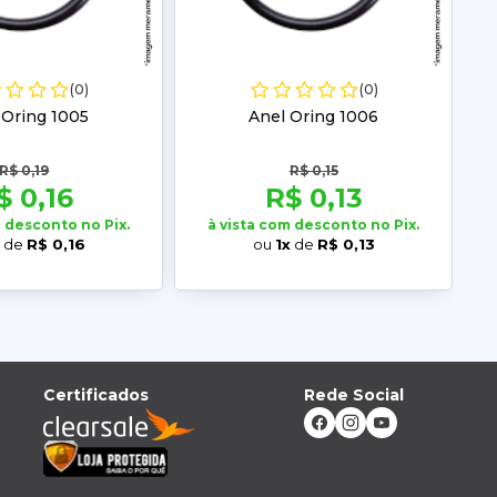
(0)
(0)
 Oring 1005
Anel Oring 1006
R$ 0,19
R$ 0,15
$ 0,16
R$ 0,13
m desconto no Pix.
à vista com desconto no Pix.
x
de
R$ 0,16
ou
1x
de
R$ 0,13
Certificados
Rede Social