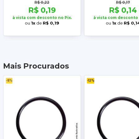
R$ 0,22
R$ 0,17
R$ 0,19
R$ 0,14
à vista com desconto no Pix.
à vista com desconto 
ou
1x
de
R$ 0,19
ou
1x
de
R$ 0,1
Mais Procurados
-9%
-12%