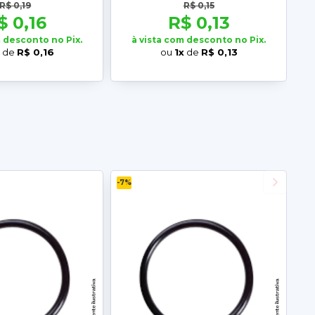
R$ 0,19
R$ 0,15
$ 0,16
R$ 0,13
m desconto no Pix.
à vista com desconto no Pix.
x
de
R$ 0,16
ou
1x
de
R$ 0,13
-7%