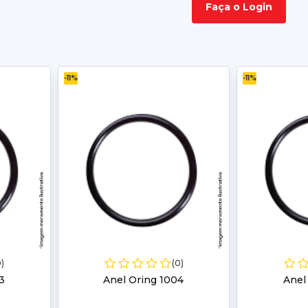
Faça o Login
-11%
-11%
0)
(0)
3
Anel Oring 1004
Anel