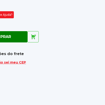
de Ajuda?
PRAR
ões do frete
ão sei meu CEP