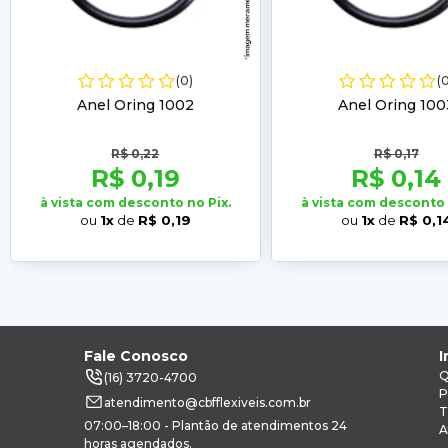
(0)
(
Anel Oring 1002
Anel Oring 100
R$ 0,22
R$ 0,17
R$ 0,19
R$ 0,14
à vista com desconto no Pix.
à vista com desconto 
ou
1x
de
R$ 0,19
ou
1x
de
R$ 0,1
Fale Conosco
I
Q
(16) 3720-4700
P
atendimento@cbfflexiveis.com.br
T
07:00–18:00 - Plantão de atendimentos 24
A
horas agendados.