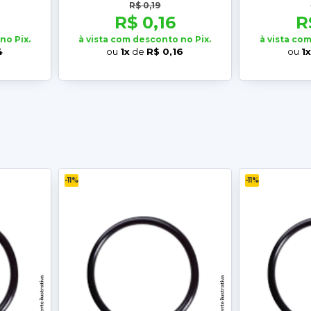
R$ 0,19
R$ 0,16
R
no Pix.
à vista com desconto no Pix.
à vista co
4
ou
1x
de
R$ 0,16
ou
1
-11%
-11%