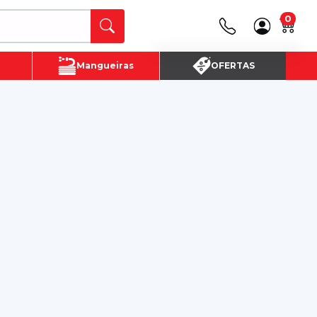
0
Canais de Atendimento
Mangueiras
OFERTAS
(16) 3720 - 4700
SAC:
(16)3720-4700