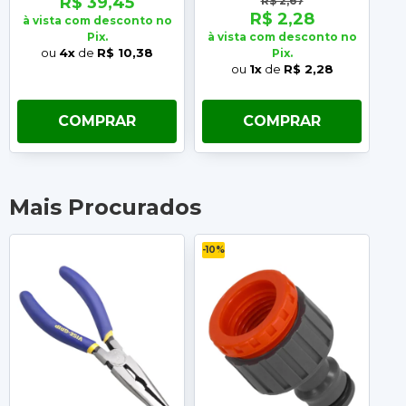
R$ 39,45
R$ 2,67
R$ 2,28
à vista com desconto no
à 
Pix.
à vista com desconto no
ou
4x
de
R$ 10,38
Pix.
ou
1x
de
R$ 2,28
COMPRAR
COMPRAR
Mais Procurados
-10%