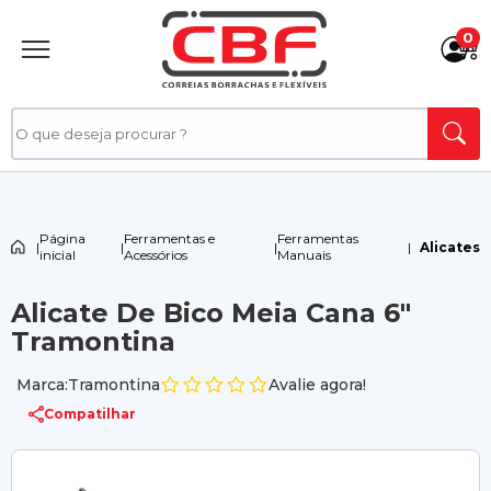
0
Página
Ferramentas e
Ferramentas
|
|
|
|
Alicates
inicial
Acessórios
Manuais
Alicate De Bico Meia Cana 6"
Tramontina
Marca:Tramontina
Avalie agora!
Compatilhar