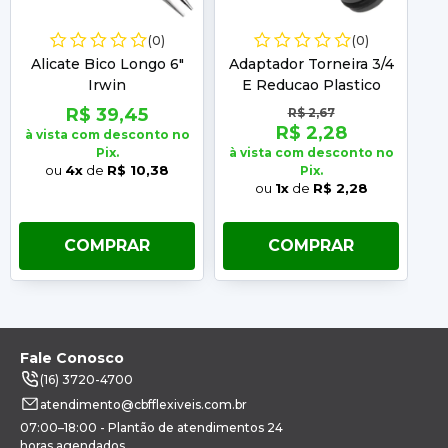
(0)
(0)
Alicate Bico Longo 6"
Adaptador Torneira 3/4
A
Irwin
E Reducao Plastico
Tramontina 78502
R$ 39,45
R$ 2,67
R$ 2,28
à vista com desconto no
à 
Pix.
à vista com desconto no
ou
4x
de
R$ 10,38
Pix.
ou
1x
de
R$ 2,28
COMPRAR
COMPRAR
Fale Conosco
(16) 3720-4700
atendimento@cbfflexiveis.com.br
07:00–18:00 - Plantão de atendimentos 24
horas agendados.