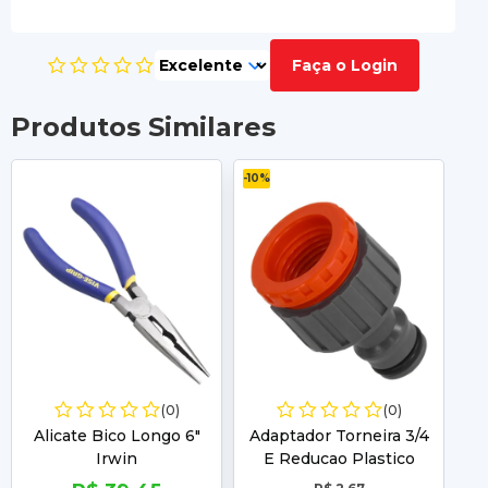
Faça o Login
Produtos Similares
-10%
(0)
(0)
Alicate Bico Longo 6"
Adaptador Torneira 3/4
A
Irwin
E Reducao Plastico
Tramontina 78502