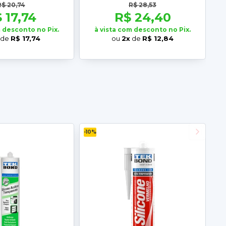
ek Bond
280G TekBond
R$ 20,74
R$ 28,53
 17,74
R$ 24,40
m desconto no Pix.
à vista com desconto no Pix.
de
R$ 17,74
ou
2x
de
R$ 12,84
-10%