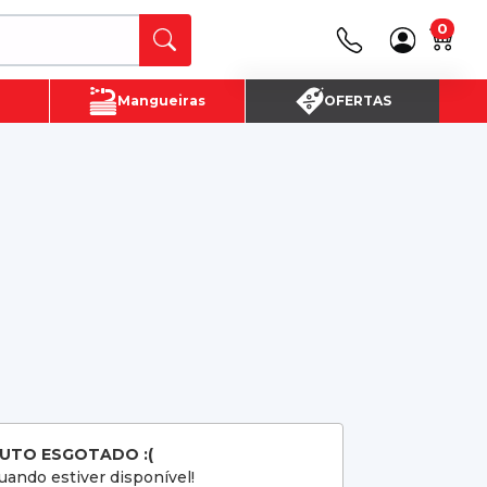
0
Canais de Atendimento
Mangueiras
OFERTAS
(16) 3720 - 4700
SAC:
(16)3720-4700
UTO ESGOTADO :(
ando estiver disponível!