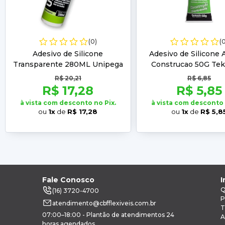
(0)
(
Adesivo de Silicone
Adesivo de Silicone 
Transparente 280ML Unipega
Construcao 50G Te
R$ 20,21
R$ 6,85
R$ 17,28
R$ 5,85
à vista com desconto no Pix.
à vista com desconto 
ou
1x
de
R$ 17,28
ou
1x
de
R$ 5,8
Fale Conosco
I
Q
(16) 3720-4700
P
atendimento@cbfflexiveis.com.br
T
07:00–18:00 - Plantão de atendimentos 24
A
horas agendados.