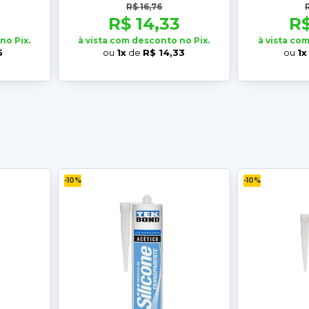
T
R$ 16,76
R$ 14,33
R$
no Pix.
à vista com desconto no Pix.
à vista co
5
ou
1x
de
R$ 14,33
ou
1x
-10%
-10%