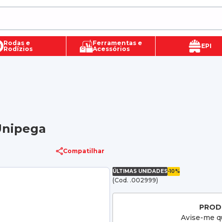
Rodas e
Ferramentas e
EPI
Rodízios
Acessórios
Unipega
Compatilhar
ÚLTIMAS UNIDADES
-10%
(Cod. .002999)
PROD
Avise-me qu