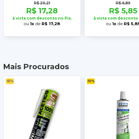
R$ 20,21
R$ 6,85
R$ 17,28
R$ 5,85
à vista com desconto no Pix.
à vista com desconto 
ou
1x
de
R$ 17,28
ou
1x
de
R$ 5,8
Mais Procurados
-10%
-10%