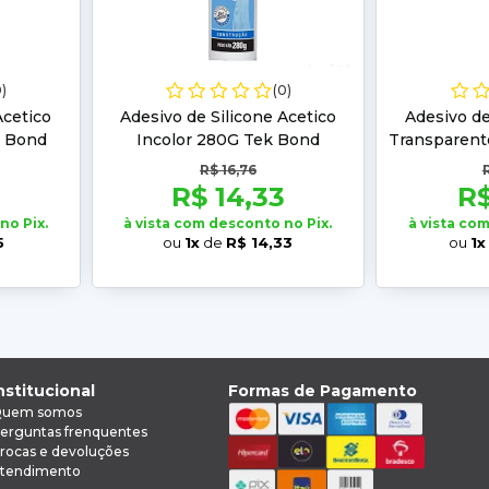
0)
(0)
Acetico
Adesivo de Silicone Acetico
Adesivo de
k Bond
Incolor 280G Tek Bond
Transparent
T
R$ 16,76
R$ 14,33
R$
no Pix.
à vista com desconto no Pix.
à vista co
5
ou
1x
de
R$ 14,33
ou
1x
nstitucional
Formas de Pagamento
uem somos
erguntas frenquentes
rocas e devoluções
tendimento