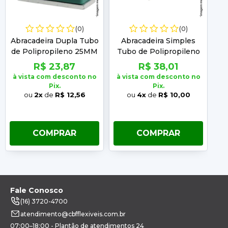
(0)
(0)
Abracadeira Dupla Tubo
Abracadeira Simples
de Polipropileno 25MM
Tubo de Polipropileno
T
12,7MM
R$ 23,87
R$ 38,01
à vista com desconto no
à vista com desconto no
à 
Pix.
Pix.
ou
2x
de
R$ 12,56
ou
4x
de
R$ 10,00
COMPRAR
COMPRAR
Fale Conosco
(16) 3720-4700
atendimento@cbfflexiveis.com.br
07:00–18:00 - Plantão de atendimentos 24