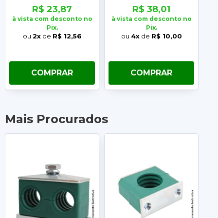
12,7MM
R$ 23,87
R$ 38,01
à vista com desconto no
à vista com desconto no
à 
Pix.
Pix.
ou
2x
de
R$ 12,56
ou
4x
de
R$ 10,00
COMPRAR
COMPRAR
Mais Procurados