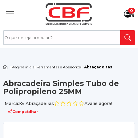
0
|
Página inicial
|
Ferramentas e Acessórios
|
Abraçadeiras
Abracadeira Simples Tubo de
Polipropileno 25MM
Marca:Kv Abraçadeiras
Avalie agora!
Compatilhar