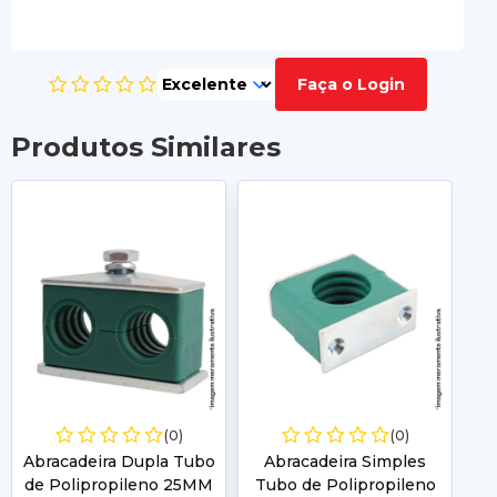
Faça o Login
Produtos Similares
(0)
(0)
Abracadeira Dupla Tubo
Abracadeira Simples
de Polipropileno 25MM
Tubo de Polipropileno
T