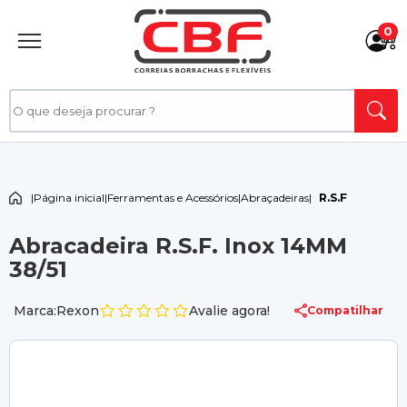
0
|
Página inicial
|
Ferramentas e Acessórios
|
Abraçadeiras
|
R.S.F
Abracadeira R.S.F. Inox 14MM
38/51
Marca:Rexon
Avalie agora!
Compatilhar