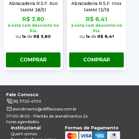
Abracadeira R.S.F. Aco
Abracadeira R.S.F. Inox
A
14MM 38/51
14MM 13/19
R$ 3,80
R$ 8,41
à vista com desconto no
à vista com desconto no
à 
Pix.
Pix.
ou
1x
de
R$ 3,80
ou
1x
de
R$ 8,41
COMPRAR
COMPRAR
Fale Conosco
(16) 3720-4700
atendimento@cbfflexiveis.com.br
07:00–18:00 - Plantão de atendimentos 24
horas agendados.
Institucional
Formas de Pagamento
Quem somos