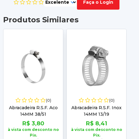
Faça o Login
Produtos Similares
(0)
(0)
Abracadeira R.S.F. Aco
Abracadeira R.S.F. Inox
A
14MM 38/51
14MM 13/19
R$ 3,80
R$ 8,41
à vista com desconto no
à vista com desconto no
à 
Pix.
Pix.