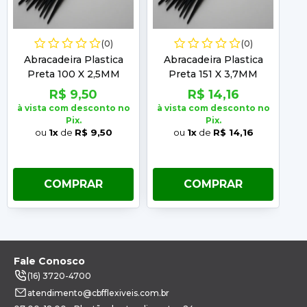
(0)
(0)
Abracadeira Plastica
Abracadeira Plastica
Preta 100 X 2,5MM
Preta 151 X 3,7MM
Embalagem com 100
Embalagem com 100
R$ 9,50
R$ 14,16
Unidades Frontec
Unidades Frontec
à vista com desconto no
à vista com desconto no
à 
Pix.
Pix.
ou
1x
de
R$ 9,50
ou
1x
de
R$ 14,16
COMPRAR
COMPRAR
Fale Conosco
(16) 3720-4700
atendimento@cbfflexiveis.com.br