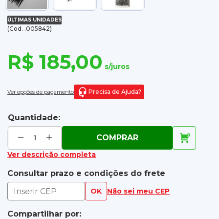
ÚLTIMAS UNIDADES
(Cod. .005842)
R$ 185,00
s/juros
Precisa de Ajuda?
Ver opções de pagamento
Quantidade:
COMPRAR
Ver descrição completa
Consultar prazo e condições do frete
OK
Não sei meu CEP
Compartilhar por: