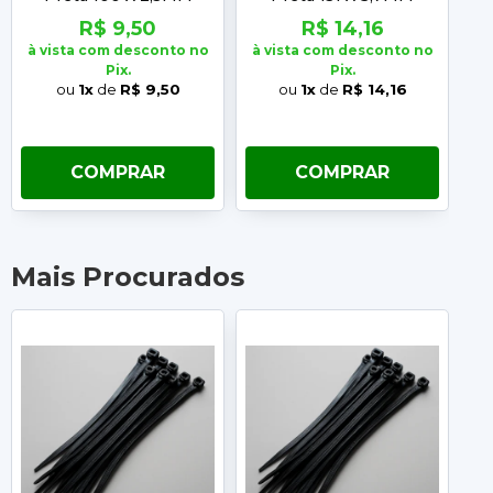
Embalagem com 100
Embalagem com 100
R$ 9,50
R$ 14,16
Unidades Frontec
Unidades Frontec
à vista com desconto no
à vista com desconto no
à 
Pix.
Pix.
ou
1x
de
R$ 9,50
ou
1x
de
R$ 14,16
COMPRAR
COMPRAR
Mais Procurados