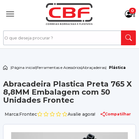
0
|
Página inicial
|
Ferramentas e Acessórios
|
Abraçadeiras
|
Plástica
Abracadeira Plastica Preta 765 X
8,8MM Embalagem com 50
Unidades Frontec
Marca:Frontec
Avalie agora!
Compatilhar