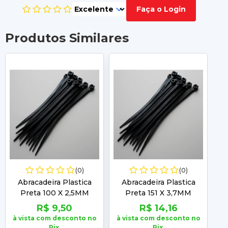
Faça o Login
Produtos Similares
(0)
(0)
Abracadeira Plastica
Abracadeira Plastica
Preta 100 X 2,5MM
Preta 151 X 3,7MM
Embalagem com 100
Embalagem com 100
R$ 9,50
R$ 14,16
Unidades Frontec
Unidades Frontec
à vista com desconto no
à vista com desconto no
à 
Pix.
Pix.