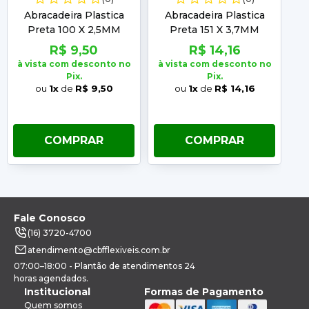
Abracadeira Plastica
Abracadeira Plastica
Preta 100 X 2,5MM
Preta 151 X 3,7MM
Embalagem com 100
Embalagem com 100
R$ 9,50
R$ 14,16
Unidades Frontec
Unidades Frontec
à vista com desconto no
à vista com desconto no
à 
Pix.
Pix.
ou
1x
de
R$ 9,50
ou
1x
de
R$ 14,16
COMPRAR
COMPRAR
Fale Conosco
(16) 3720-4700
atendimento@cbfflexiveis.com.br
07:00–18:00 - Plantão de atendimentos 24
horas agendados.
Institucional
Formas de Pagamento
Quem somos