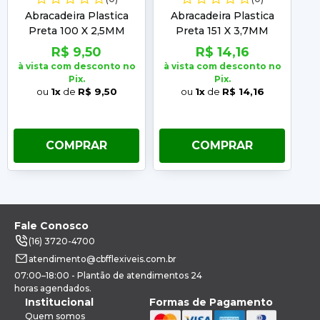
Abracadeira Plastica
Abracadeira Plastica
Preta 100 X 2,5MM
Preta 151 X 3,7MM
Embalagem com 100
Embalagem com 100
R$ 9,50
R$ 14,16
Unidades Frontec
Unidades Frontec
à vista com desconto no
à vista com desconto no
à 
Pix.
Pix.
ou
1x
de
R$ 9,50
ou
1x
de
R$ 14,16
COMPRAR
COMPRAR
Fale Conosco
(16) 3720-4700
atendimento@cbfflexiveis.com.br
07:00–18:00 - Plantão de atendimentos 24
horas agendados.
Institucional
Formas de Pagamento
Quem somos