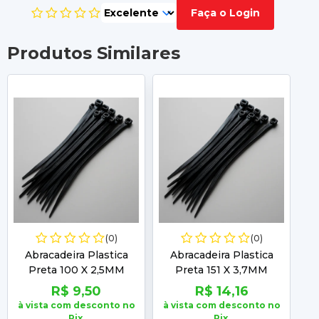
Faça o Login
Produtos Similares
(0)
(0)
Abracadeira Plastica
Abracadeira Plastica
Preta 100 X 2,5MM
Preta 151 X 3,7MM
Embalagem com 100
Embalagem com 100
R$ 9,50
R$ 14,16
Unidades Frontec
Unidades Frontec
à vista com desconto no
à vista com desconto no
à 
Pix.
Pix.