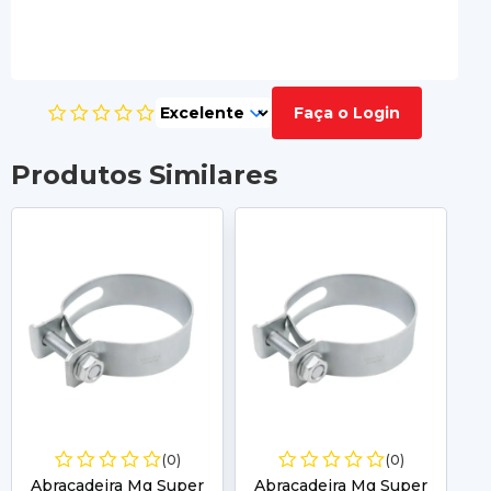
Faça o Login
Produtos Similares
(0)
(0)
Abracadeira Mg Super
Abracadeira Mg Super
A