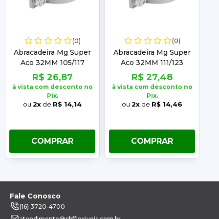
(0)
(0)
Abracadeira Mg Super
Abracadeira Mg Super
A
Aco 32MM 105/117
Aco 32MM 111/123
R$ 26,87
R$ 27,48
à vista com desconto no
à vista com desconto no
à 
Pix.
Pix.
ou
2x
de
R$ 14,14
ou
2x
de
R$ 14,46
COMPRAR
COMPRAR
Fale Conosco
(16) 3720-4700
atendimento@cbfflexiveis.com.br