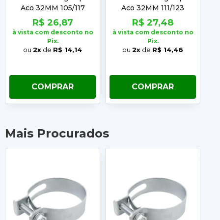
Aco 32MM 105/117
Aco 32MM 111/123
R$ 26,87
R$ 27,48
à vista com desconto no
à vista com desconto no
à 
Pix.
Pix.
ou
2x
de
R$ 14,14
ou
2x
de
R$ 14,46
COMPRAR
COMPRAR
Mais Procurados