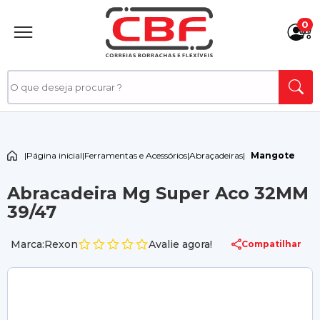
0
|
Página inicial
|
Ferramentas e Acessórios
|
Abraçadeiras
|
Mangote
Abracadeira Mg Super Aco 32MM
39/47
Marca:Rexon
Avalie agora!
Compatilhar