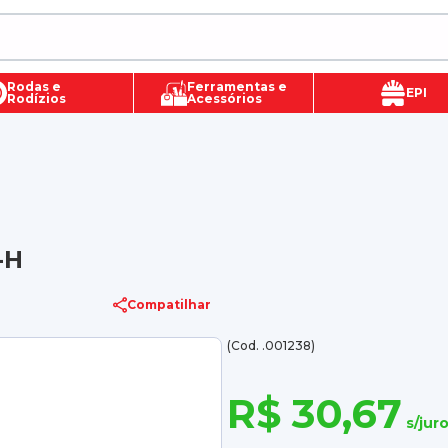
Rodas e
Ferramentas e
EPI
Rodízios
Acessórios
-H
Compatilhar
(Cod. .001238)
R$ 30,67
s/jur