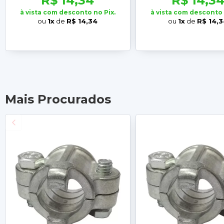
R$ 14,34
R$ 14,3
à vista com desconto no Pix.
à vista com desconto 
ou
1x
de
R$ 14,34
ou
1x
de
R$ 14,
Mais Procurados