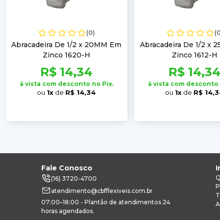
(0)
(
Abracadeira De 1/2 x 20MM Em
Abracadeira De 1/2 x
Zinco 1620-H
Zinco 1612-H
R$ 14,34
R$ 14,3
à vista com desconto no Pix.
à vista com desconto 
ou
1x
de
R$ 14,34
ou
1x
de
R$ 14,
Fale Conosco
I
Q
(16) 3720-4700
P
atendimento@cbfflexiveis.com.br
T
07:00–18:00 - Plantão de atendimentos 24
A
horas agendados.