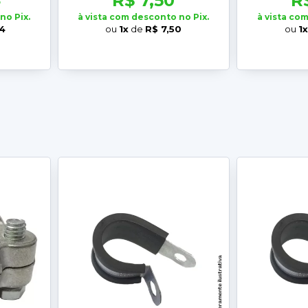
4
R$ 7,50
R
no Pix.
à vista com desconto no Pix.
à vista co
34
ou
1x
de
R$ 7,50
ou
1x