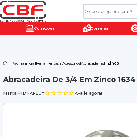
Conexões
Correias
|
Página inicial
|
Ferramentas e Acessórios
|
Abraçadeiras
|
Zinco
Abracadeira De 3/4 Em Zinco 1634
Marca:HIDRAFLUX
Avalie agora!