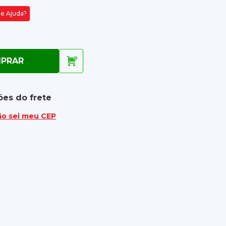
de Ajuda?
PRAR
ões do frete
ão sei meu CEP