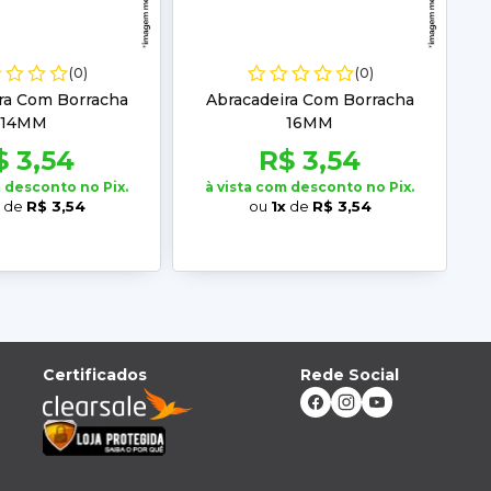
(0)
(0)
ra Com Borracha
Abracadeira Com Borracha
14MM
16MM
$ 3,54
R$ 3,54
m desconto no Pix.
à vista com desconto no Pix.
de
R$ 3,54
ou
1x
de
R$ 3,54
Certificados
Rede Social