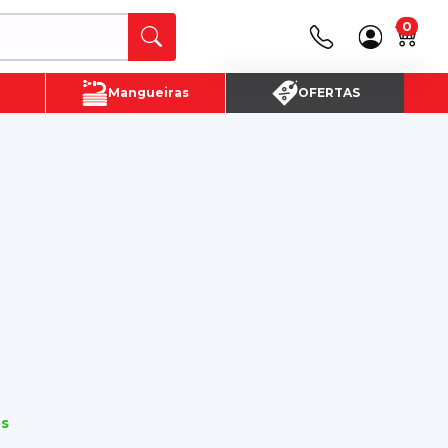
0
Canais de Atendimento
Mangueiras
OFERTAS
(16) 3720 - 4700
SAC:
(16)3720-4700
os