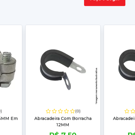
0)
(0)
 25MM Em
Abracadeira Com Borracha
Abracadei
12MM