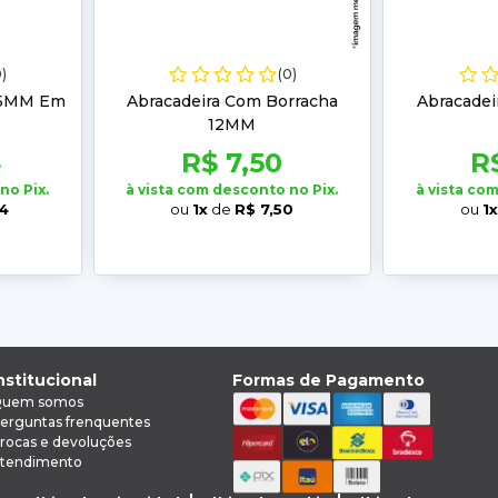
0)
(0)
 25MM Em
Abracadeira Com Borracha
Abracadei
12MM
4
R$ 7,50
R
no Pix.
à vista com desconto no Pix.
à vista co
34
ou
1x
de
R$ 7,50
ou
1x
nstitucional
Formas de Pagamento
uem somos
erguntas frenquentes
rocas e devoluções
tendimento