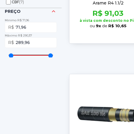
CBF
(7)
Arame R4 1.1/2
PREÇO
R$ 91,03
Minimo R$ 71,96
à vista com desconto no Pi
ou
9x
de
R$ 10,65
71,96
Máximo R$ 290,37
289,96