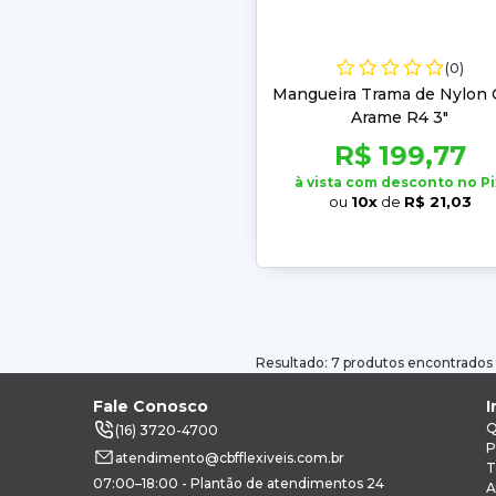
(0)
Mangueira Trama de Nylon
Arame R4 3"
R$ 199,77
à vista com desconto no Pi
ou
10x
de
R$ 21,03
Resultado: 7 produtos encontrados
Fale Conosco
I
Q
(16) 3720-4700
P
atendimento@cbfflexiveis.com.br
T
07:00–18:00 - Plantão de atendimentos 24
A