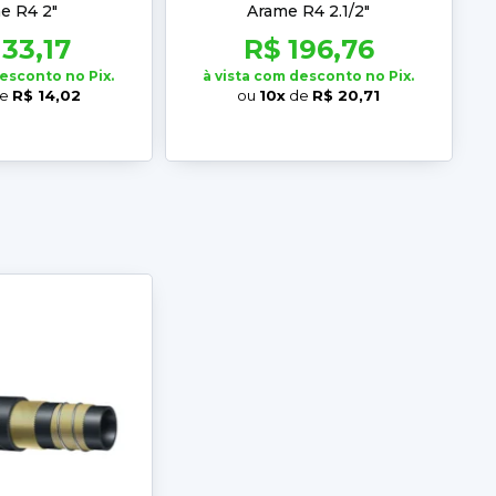
e R4 2"
Arame R4 2.1/2"
133,17
R$ 196,76
desconto no Pix.
à vista com desconto no Pix.
e
R$ 14,02
ou
10x
de
R$ 20,71