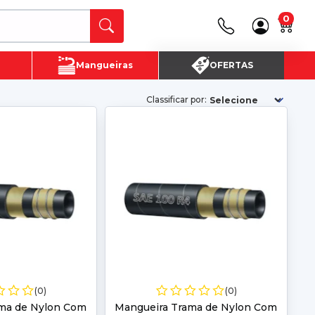
0
Canais de Atendimento
Mangueiras
OFERTAS
(16) 3720 - 4700
SAC:
(16)3720-4700
Classificar por:
(0)
(0)
ma de Nylon Com
Mangueira Trama de Nylon Com