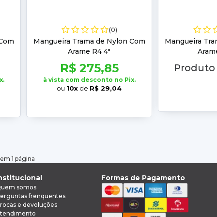
(0)
 Com
Mangueira Trama de Nylon Com
Mangueira Tra
Arame R4 4"
Arame
R$ 275,85
Produto
x.
à vista com desconto no Pix.
ou
10x
de
R$ 29,04
 em 1 página
nstitucional
Formas de Pagamento
uem somos
erguntas frenquentes
rocas e devoluções
tendimento