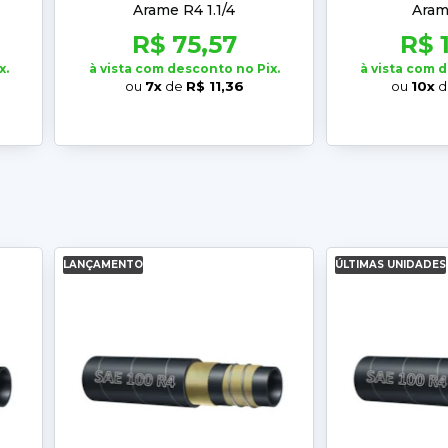
Arame R4 1.1/4
Aram
R$ 75,57
R$ 
x.
à vista com desconto no Pix.
à vista com 
ou
7x
de
R$ 11,36
ou
10x
d
LANÇAMENTO
ÚLTIMAS UNIDADES