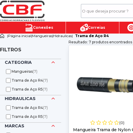
Conexões
Correias
|
Página inicial
|
Mangueiras
|
Hidraulicas
|
Trama de Aço R4
Resultado: 7 produtos encontrados
FILTROS
CATEGORIA
Mangueiras
(7)
Trama de Aço R4
(7)
Trama de Aço R5
(7)
HIDRAULICAS
Trama de Aço R4
(7)
Trama de Aço R5
(7)
(0)
MARCAS
Mangueira Trama de Nylon