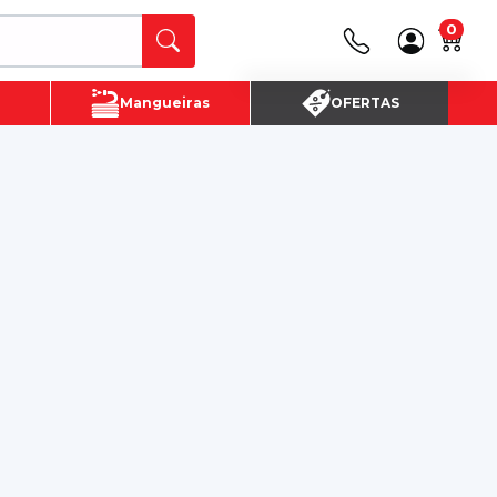
0
Canais de Atendimento
Mangueiras
OFERTAS
(16) 3720 - 4700
SAC:
(16)3720-4700