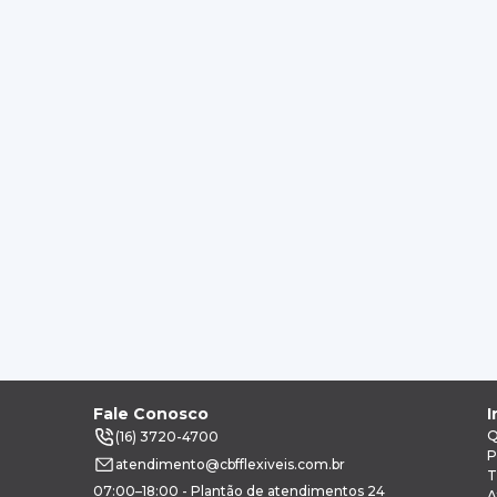
Fale Conosco
I
Q
(16) 3720-4700
P
atendimento@cbfflexiveis.com.br
T
07:00–18:00 - Plantão de atendimentos 24
A