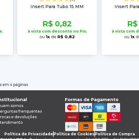
Insert Para Tubo 15 MM
Insert Par
R$ 0,82
R$
x.
à vista com desconto no Pix.
à vista com 
ou
1x
de
R$ 0,82
ou
1x
d
s em 4 páginas
nstitucional
Formas de Pagamento
uem somos
erguntas frenquentes
rocas e devoluções
tendimento
Política de Privacidade
Política de Cookies
Política de Compra