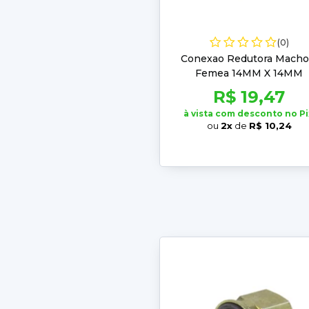
(0)
Conexao Redutora Macho
Femea 14MM X 14MM
R$ 19,47
à vista com desconto no Pi
ou
2x
de
R$ 10,24