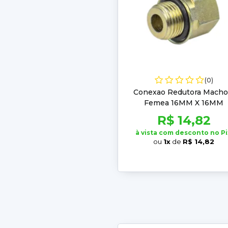
(0)
Conexao Redutora Macho
Femea 16MM X 16MM
R$ 14,82
à vista com desconto no Pi
ou
1x
de
R$ 14,82