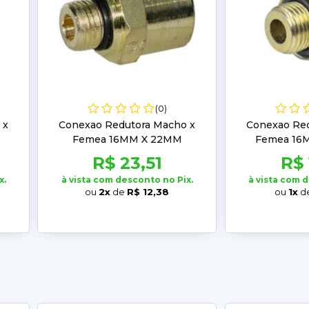
(0)
 x
Conexao Redutora Macho x
Conexao Red
Femea 16MM X 22MM
Femea 16M
R$ 23,51
R$ 
x.
à vista com desconto no Pix.
à vista com 
ou
2x
de
R$ 12,38
ou
1x
d