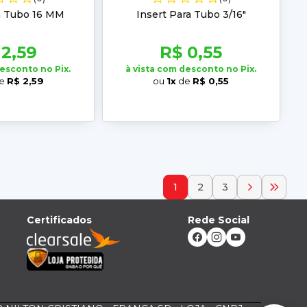
a Tubo 16 MM
Insert Para Tubo 3/16"
 2,59
R$ 0,55
desconto no Pix.
à vista com desconto no Pix.
e
R$ 2,59
ou
1x
de
R$ 0,55
1
2
3
Certificados
Rede Social