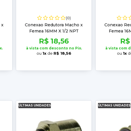
(0)
 x
Conexao Redutora Macho x
Conexao Red
Femea 16MM X 1/2 NPT
Femea 16M
R$ 18,56
R$
x.
à vista com desconto no Pix.
à vista com 
ou
1x
de
R$ 18,56
ou
1x
d
ÚLTIMAS UNIDADES
ÚLTIMAS UNIDADES