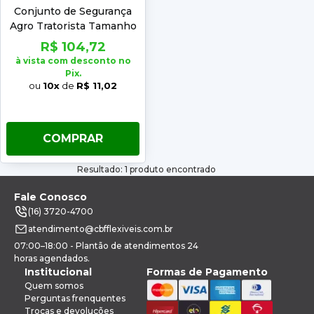
Conjunto de Segurança
Agro Tratorista Tamanho
XXG CA 34289
R$ 104,72
à vista com desconto no
Pix.
ou
10x
de
R$ 11,02
COMPRAR
Resultado: 1 produto encontrado
Fale Conosco
(16) 3720-4700
atendimento@cbfflexiveis.com.br
07:00–18:00 - Plantão de atendimentos 24
horas agendados.
Institucional
Formas de Pagamento
Quem somos
Perguntas frenquentes
Trocas e devoluções