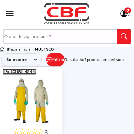
0
|
Página inicial
|
MULTSEG
Filtrar
Resultado: 1 produto encontrado
ÚLTIMAS UNIDADES
(0)