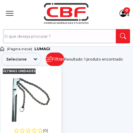
0
|
Página inicial
|
LUMAGI
Filtrar
Resultado: 1 produto encontrado
ÚLTIMAS UNIDADES
(0)