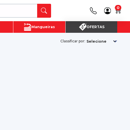
0
Canais de Atendimento
Mangueiras
OFERTAS
(16) 3720 - 4700
SAC:
(16)3720-4700
Classificar por: