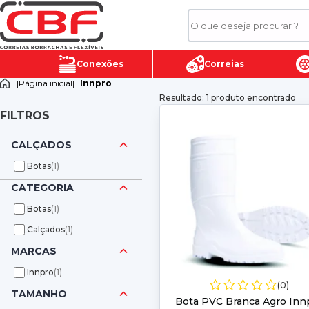
Conexões
Correias
|
Página inicial
|
Innpro
Resultado: 1 produto encontrado
FILTROS
CALÇADOS
Botas
(1)
CATEGORIA
Botas
(1)
Calçados
(1)
MARCAS
Innpro
(1)
(0)
TAMANHO
Bota PVC Branca Agro Inn