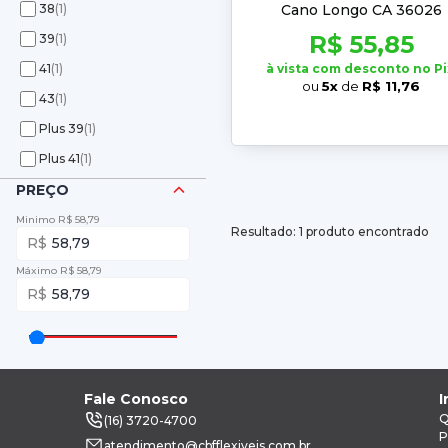
38
(1)
Cano Longo CA 36026
R$ 55,85
39
(1)
41
(1)
à vista com desconto no Pi
ou
5x
de
R$ 11,76
43
(1)
Plus 39
(1)
Plus 41
(1)
PREÇO
Minimo R$ 58,79
Resultado: 1 produto encontrado
58,79
Máximo R$ 58,79
58,79
Fale Conosco
I
Q
(16) 3720-4700
P
atendimento@cbfflexiveis.com.br