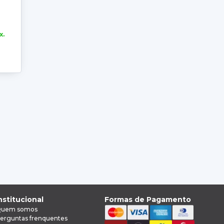
x.
nstitucional
Formas de Pagamento
uem somos
erguntas frenquentes