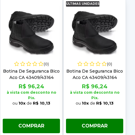
ÚLTIMAS UNIDADES
(0)
(0)
Botina De Seguranca Bico
Botina De Seguranca Bico
Aco CA 43409/43164
Aco CA 43409/43164
Marluvas Numero: 38
Marluvas Numero: 39
R$ 96,24
R$ 96,24
à vista com desconto no
à vista com desconto no
Pix.
Pix.
ou
10x
de
R$ 10,13
ou
10x
de
R$ 10,13
COMPRAR
COMPRAR