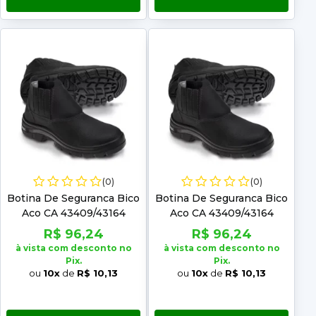
(0)
(0)
Botina De Seguranca Bico
Botina De Seguranca Bico
Aco CA 43409/43164
Aco CA 43409/43164
Marluvas Numero: 42
Marluvas Numero: 43
R$ 96,24
R$ 96,24
à vista com desconto no
à vista com desconto no
Pix.
Pix.
ou
10x
de
R$ 10,13
ou
10x
de
R$ 10,13