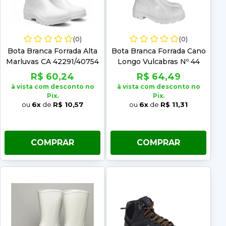
(0)
(0)
Bota Branca Forrada Alta
Bota Branca Forrada Cano
Marluvas CA 42291/40754
Longo Vulcabras Nº 44
37
R$ 60,24
R$ 64,49
à vista com desconto no
à vista com desconto no
Pix.
Pix.
ou
6x
de
R$ 10,57
ou
6x
de
R$ 11,31
COMPRAR
COMPRAR