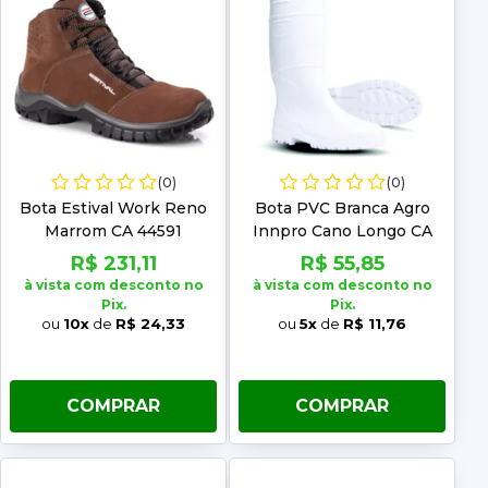
(0)
(0)
Bota Estival Work Reno
Bota PVC Branca Agro
Marrom CA 44591
Innpro Cano Longo CA
36026
R$ 231,11
R$ 55,85
à vista com desconto no
à vista com desconto no
Pix.
Pix.
ou
10x
de
R$ 24,33
ou
5x
de
R$ 11,76
COMPRAR
COMPRAR