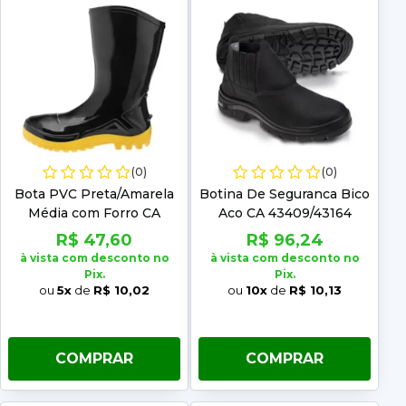
(0)
(0)
Bota PVC Preta/Amarela
Botina De Seguranca Bico
Média com Forro CA
Aco CA 43409/43164
42291 Marluvas Número:
Marluvas Numero: 37
R$ 47,60
R$ 96,24
35
à vista com desconto no
à vista com desconto no
Pix.
Pix.
ou
5x
de
R$ 10,02
ou
10x
de
R$ 10,13
COMPRAR
COMPRAR