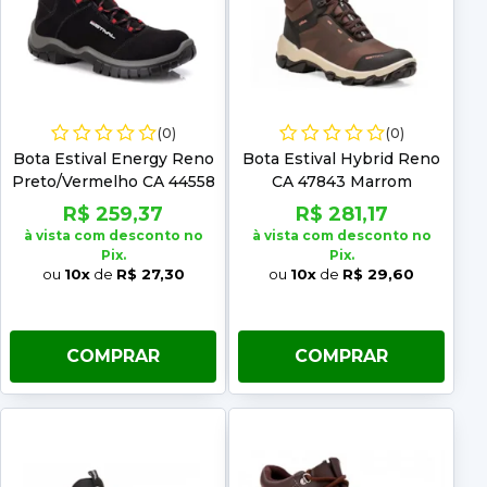
(0)
(0)
Bota Estival Energy Reno
Bota Estival Hybrid Reno
Preto/Vermelho CA 44558
CA 47843 Marrom
R$ 259,37
R$ 281,17
à vista com desconto no
à vista com desconto no
Pix.
Pix.
ou
10x
de
R$ 27,30
ou
10x
de
R$ 29,60
COMPRAR
COMPRAR