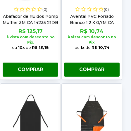
(0)
(0)
Abafador de Ruidos Pomp
Avental PVC Forrado
Muffler 3M CA 14235 21DB
Branco 1,2 X 0,7M CA
21075
R$ 125,17
R$ 10,74
à vista com desconto no
à vista com desconto no
Pix.
Pix.
ou
10x
de
R$ 13,18
ou
1x
de
R$ 10,74
COMPRAR
COMPRAR