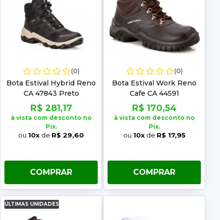
(0)
(0)
Bota Estival Hybrid Reno
Bota Estival Work Reno
CA 47843 Preto
Cafe CA 44591
R$ 281,17
R$ 170,54
à vista com desconto no
à vista com desconto no
Pix.
Pix.
ou
10x
de
R$ 29,60
ou
10x
de
R$ 17,95
COMPRAR
COMPRAR
ÚLTIMAS UNIDADES