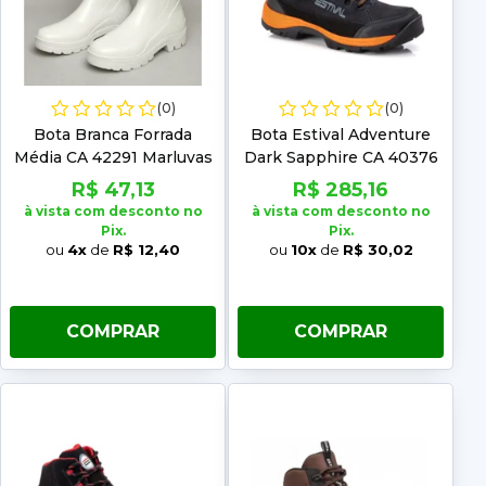
(0)
(0)
Bota Branca Forrada
Bota Estival Adventure
Média CA 42291 Marluvas
Dark Sapphire CA 40376
R$ 47,13
R$ 285,16
à vista com desconto no
à vista com desconto no
Pix.
Pix.
ou
4x
de
R$ 12,40
ou
10x
de
R$ 30,02
COMPRAR
COMPRAR