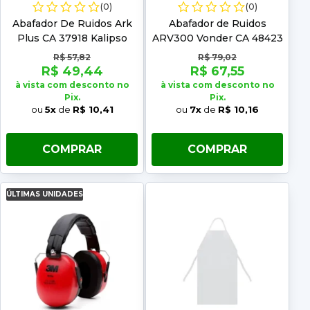
(0)
(0)
Abafador De Ruidos Ark
Abafador de Ruidos
Plus CA 37918 Kalipso
ARV300 Vonder CA 48423
R$ 57,82
R$ 79,02
R$ 49,44
R$ 67,55
à vista com desconto no
à vista com desconto no
Pix.
Pix.
ou
5x
de
R$ 10,41
ou
7x
de
R$ 10,16
COMPRAR
COMPRAR
ÚLTIMAS UNIDADES