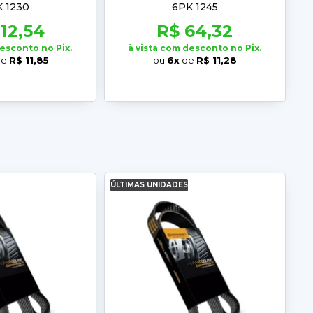
 1230
6PK 1245
112,54
R$ 64,32
desconto no Pix.
à vista com desconto no Pix.
de
R$ 11,85
ou
6x
de
R$ 11,28
ÚLTIMAS UNIDADES