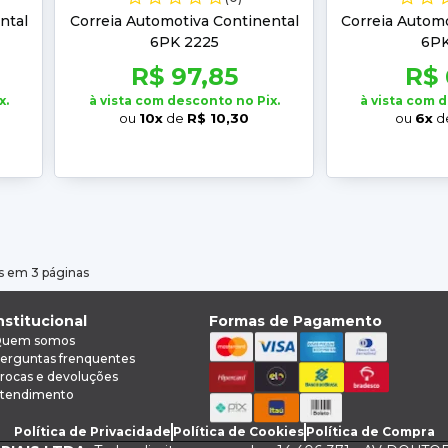
ntal
Correia Automotiva Continental
Correia Automo
6PK 2225
6PK
R$ 97,85
R$ 
x.
à vista com desconto no Pix.
à vista com 
ou
10x
de
R$ 10,30
ou
6x
d
s em 3 páginas
nstitucional
Formas de Pagamento
uem somos
erguntas frenquentes
rocas e devoluções
tendimento
Política de Privacidade
Política de Cookies
Política de Compra