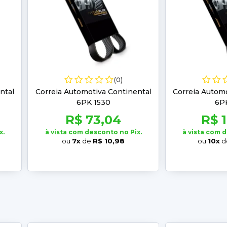
(0)
ntal
Correia Automotiva Continental
Correia Automo
6PK 1530
6PK
R$ 73,04
R$ 
x.
à vista com desconto no Pix.
à vista com 
ou
7x
de
R$ 10,98
ou
10x
d