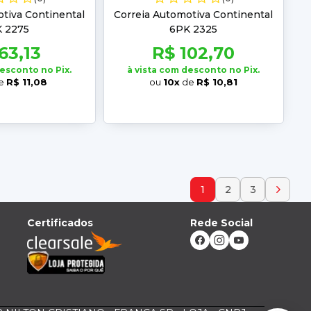
tiva Continental
Correia Automotiva Continental
 2275
6PK 2325
63,13
R$ 102,70
desconto no Pix.
à vista com desconto no Pix.
e
R$ 11,08
ou
10x
de
R$ 10,81
1
2
3
Certificados
Rede Social