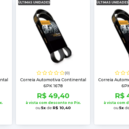
ÚLTIMAS UNIDADES
ÚLTIMAS UNIDADES
(0)
ntal
Correia Automotiva Continental
Correia Automo
6PK 1678
6PK
R$ 49,40
R$ 
x.
à vista com desconto no Pix.
à vista com 
ou
5x
de
R$ 10,40
ou
5x
d