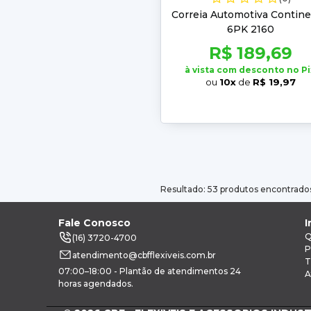
Correia Automotiva Contine
6PK 2160
R$ 189,69
à vista com desconto no Pi
ou
10x
de
R$ 19,97
Resultado: 53 produtos encontrado
Fale Conosco
I
Q
(16) 3720-4700
P
atendimento@cbfflexiveis.com.br
T
07:00–18:00 - Plantão de atendimentos 24
A
horas agendados.