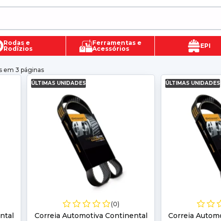
Rodas e
Ferramentas e
EPI
Rodízios
Acessórios
s em 3 páginas
ÚLTIMAS UNIDADES
ÚLTIMAS UNIDADES
(0)
ntal
Correia Automotiva Continental
Correia Automo