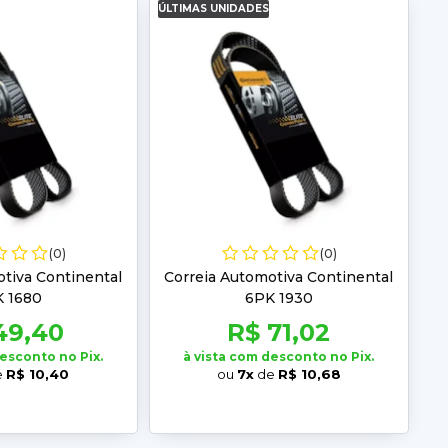
ÚLTIMAS UNIDADES
(0)
(0)
tiva Continental
Correia Automotiva Continental
 1680
6PK 1930
49,40
R$ 71,02
desconto no Pix.
à vista com desconto no Pix.
e
R$ 10,40
ou
7x
de
R$ 10,68