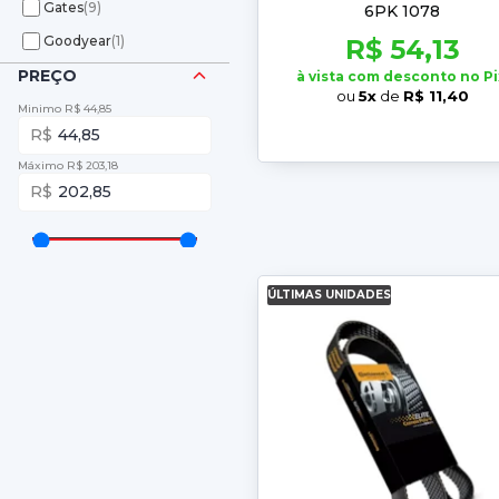
Gates
(9)
6PK 1078
Goodyear
(1)
R$ 54,13
PREÇO
à vista com desconto no Pi
ou
5x
de
R$ 11,40
Minimo R$ 44,85
44,85
Máximo R$ 203,18
202,85
ÚLTIMAS UNIDADES