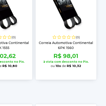
(0)
(0)
tiva Continental
Correia Automotiva Continental
 1555
6PK 1560
102,62
R$ 98,01
desconto no Pix.
à vista com desconto no Pix.
e
R$ 10,80
ou
10x
de
R$ 10,32