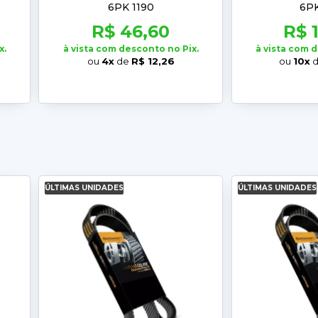
6PK 1190
6PK
R$ 46,60
R$ 
x.
à vista com desconto no Pix.
à vista com 
ou
4x
de
R$ 12,26
ou
10x
ÚLTIMAS UNIDADES
ÚLTIMAS UNIDADES