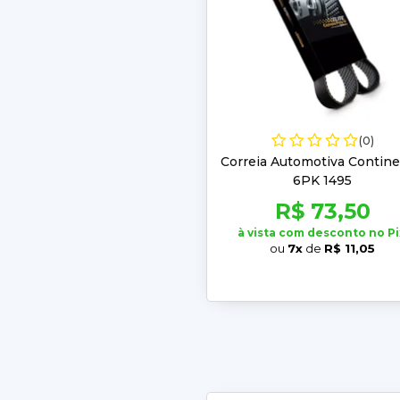
(0)
Correia Automotiva Contine
6PK 1495
R$ 73,50
à vista com desconto no Pi
ou
7x
de
R$ 11,05