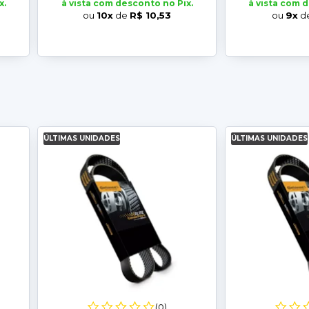
x.
à vista com desconto no Pix.
à vista com 
ou
10x
de
R$ 10,53
ou
9x
d
ÚLTIMAS UNIDADES
ÚLTIMAS UNIDADES
(0)