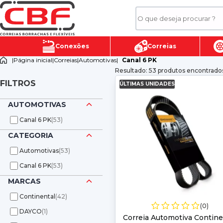
Conexões
Correias
|
Página inicial
|
Correias
|
Automotivas
|
Canal 6 PK
Resultado: 53 produtos encontrado
FILTROS
ÚLTIMAS UNIDADES
AUTOMOTIVAS
Canal 6 PK
(53)
CATEGORIA
Automotivas
(53)
Canal 6 PK
(53)
MARCAS
Continental
(42)
(0)
DAYCO
(1)
Correia Automotiva Contine