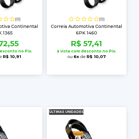
(0)
(0)
tiva Continental
Correia Automotiva Continental
 1365
6PK 1460
72,55
R$ 57,41
desconto no Pix.
à vista com desconto no Pix.
e
R$ 10,91
ou
6x
de
R$ 10,07
ÚLTIMAS UNIDADES