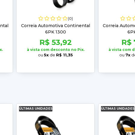
(0)
ntal
Correia Automotiva Continental
Correia Automo
6PK 1300
6PK
R$ 53,92
R$ 
x.
à vista com desconto no Pix.
à vista com 
ou
5x
de
R$ 11,35
ou
7x
d
ÚLTIMAS UNIDADES
ÚLTIMAS UNIDADES