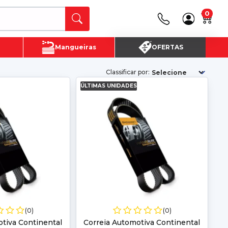
0
Canais de Atendimento
Mangueiras
OFERTAS
(16) 3720 - 4700
SAC:
(16)3720-4700
Classificar por:
ÚLTIMAS UNIDADES
(0)
(0)
tiva Continental
Correia Automotiva Continental