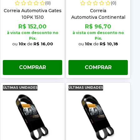
(0)
(0)
Correia Automotiva Gates
Correia
10PK 1510
Automotiva Continental
10PK 1110
R$ 152,00
R$ 96,70
à vista com desconto no
à vista com desconto no
Pix.
Pix.
ou
10x
de
R$ 16,00
ou
10x
de
R$ 10,18
COMPRAR
COMPRAR
ÚLTIMAS UNIDADES
ÚLTIMAS UNIDADES