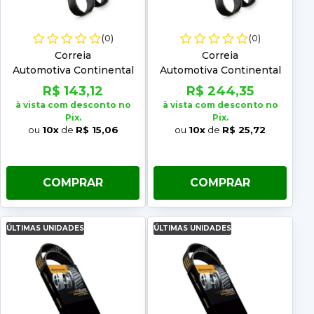
(0)
(0)
Correia
Correia
Automotiva Continental
Automotiva Continental
10PK 1770
10PK 2475
R$ 143,12
R$ 244,35
à vista com desconto no
à vista com desconto no
Pix.
Pix.
ou
10x
de
R$ 15,06
ou
10x
de
R$ 25,72
COMPRAR
COMPRAR
ÚLTIMAS UNIDADES
ÚLTIMAS UNIDADES