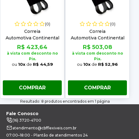
(0)
(0)
Correia
Correia
Automotiva Continental
Automotiva Continental
10PK 2645
10PK 2685
R$ 423,64
R$ 503,08
à vista com desconto no
à vista com desconto no
Pix.
Pix.
ou
10x
de
R$ 44,59
ou
10x
de
R$ 52,96
COMPRAR
COMPRAR
Resultado: 8 produtos encontrados em 1 página
Fale Conosco
(16) 3720-4700
atendimento@cbfflexiveis.com.br
07:00–18:00 - Plantão de atendimentos 24