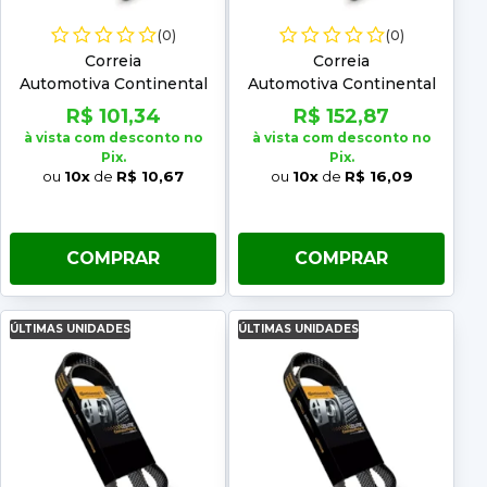
(0)
(0)
Correia
Correia
Automotiva Continental
Automotiva Continental
10PK 1150
10PK 1510
R$ 101,34
R$ 152,87
à vista com desconto no
à vista com desconto no
Pix.
Pix.
ou
10x
de
R$ 10,67
ou
10x
de
R$ 16,09
COMPRAR
COMPRAR
ÚLTIMAS UNIDADES
ÚLTIMAS UNIDADES