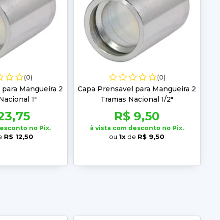
(0)
(0)
 para Mangueira 2
Capa Prensavel para Mangueira 2
acional 1"
Tramas Nacional 1/2"
23,75
R$ 9,50
desconto no Pix.
à vista com desconto no Pix.
e
R$ 12,50
ou
1x
de
R$ 9,50