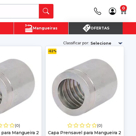
0
Canais de Atendimento
Mangueiras
OFERTAS
(16) 3720 - 4700
SAC:
(16)3720-4700
Classificar por:
-62%
(0)
(0)
 para Mangueira 2
Capa Prensavel para Mangueira 2