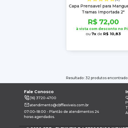
Capa Prensavel para Mangue
Tramas Importada 2"
R$ 72,00
à vista com desconto no Pi
ou
7x
de
R$ 10,83
Resultado: 32 produtos encontrado
Fale Conosco
I
Q
(16) 3720-4700
P
atendimento@cbfflexiveis.com.br
T
07:00–18:00 - Plantão de atendimentos 24
A
horas agendados.