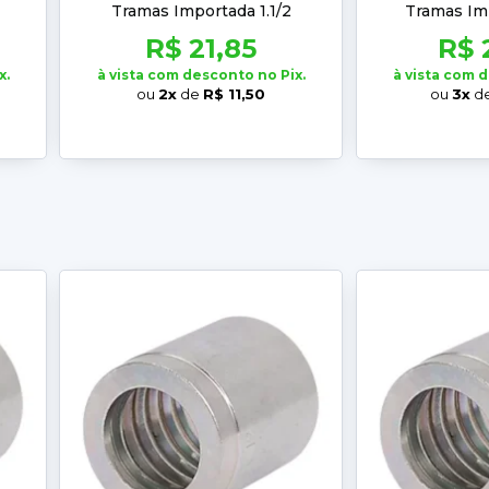
Tramas Importada 1.1/2
Tramas Imp
R$ 21,85
R$ 
x.
à vista com desconto no Pix.
à vista com 
ou
2x
de
R$ 11,50
ou
3x
d