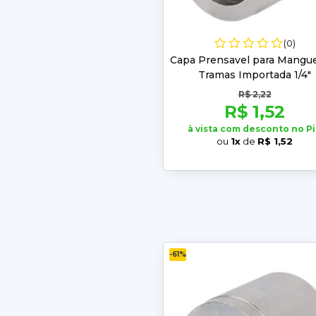
(0)
Capa Prensavel para Mangue
Tramas Importada 1/4"
R$ 2,22
R$ 1,52
à vista com desconto no Pi
ou
1x
de
R$ 1,52
-61%