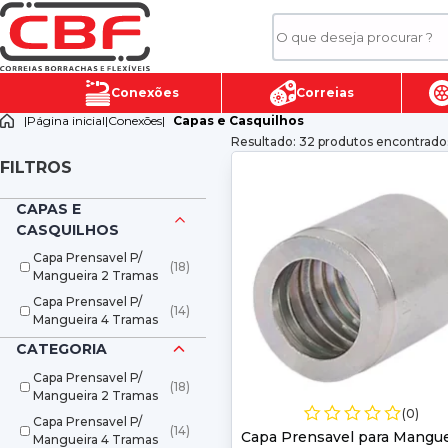
Conexões
Correias
|
Página inicial
|
Conexões
|
Capas e Casquilhos
Resultado: 32 produtos encontrado
FILTROS
CAPAS E
CASQUILHOS
Capa Prensavel P/
(18)
Mangueira 2 Tramas
Capa Prensavel P/
(14)
Mangueira 4 Tramas
CATEGORIA
Capa Prensavel P/
(18)
Mangueira 2 Tramas
(0)
Capa Prensavel P/
(14)
Capa Prensavel para Mangue
Mangueira 4 Tramas