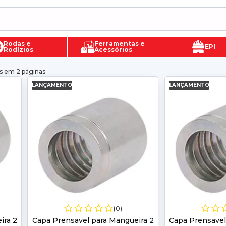
Rodas e
Ferramentas e
EPI
Rodízios
Acessórios
s em 2 páginas
LANÇAMENTO
LANÇAMENTO
(0)
ira 2
Capa Prensavel para Mangueira 2
Capa Prensavel