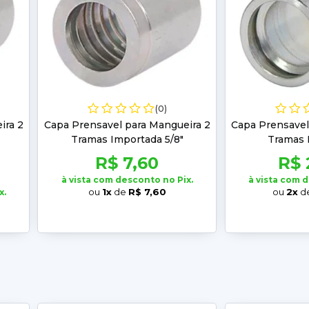
(0)
ira 2
Capa Prensavel para Mangueira 2
Capa Prensavel
Tramas Importada 5/8"
Tramas N
R$ 7,60
R$ 
à vista com desconto no Pix.
à vista com 
ou
1x
de
R$ 7,60
ou
2x
d
x.