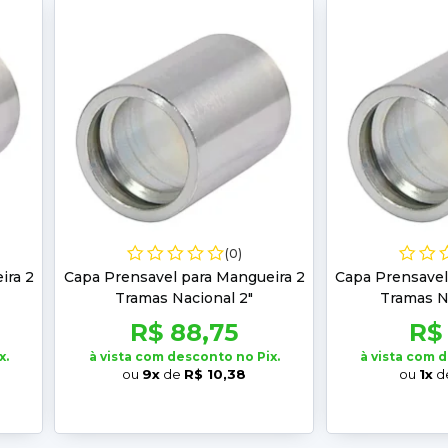
(0)
ira 2
Capa Prensavel para Mangueira 2
Capa Prensavel
Tramas Nacional 2"
Tramas Na
R$ 88,75
R$
x.
à vista com desconto no Pix.
à vista com 
ou
9x
de
R$ 10,38
ou
1x
d