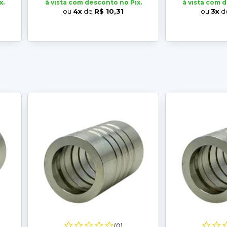
x.
à vista com desconto no Pix.
à vista com 
ou
4x
de
R$ 10,31
ou
3x
d
(0)