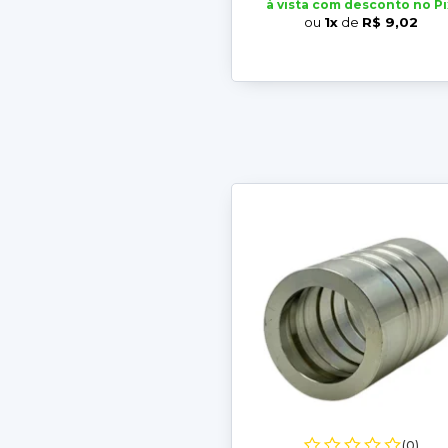
à vista com desconto no Pi
ou
1x
de
R$ 9,02
(0)