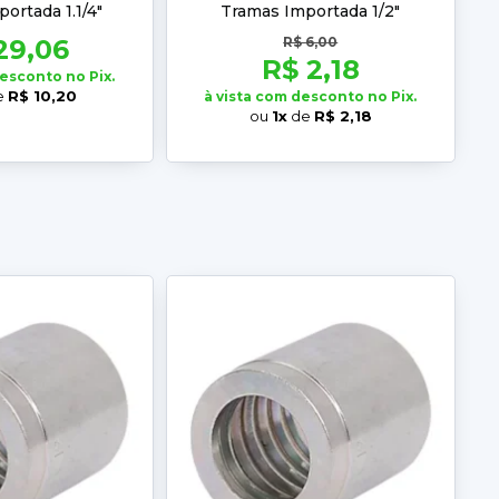
ortada 1.1/4"
Tramas Importada 1/2"
29,06
R$ 6,00
R$ 2,18
desconto no Pix.
e
R$ 10,20
à vista com desconto no Pix.
ou
1x
de
R$ 2,18