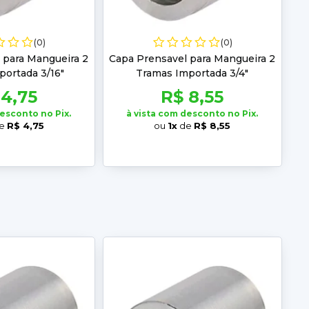
(0)
(0)
 para Mangueira 2
Capa Prensavel para Mangueira 2
ortada 3/16"
Tramas Importada 3/4"
 4,75
R$ 8,55
desconto no Pix.
à vista com desconto no Pix.
e
R$ 4,75
ou
1x
de
R$ 8,55