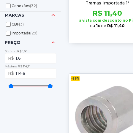
Tramas Importada 1"
Conexões
(32)
R$ 11,40
MARCAS
à vista com desconto no Pi
CBF
(3)
ou
1x
de
R$ 11,40
Importada
(29)
PREÇO
Minimo R$ 1,60
1,6
Máximo R$ 114,71
114,6
-28%