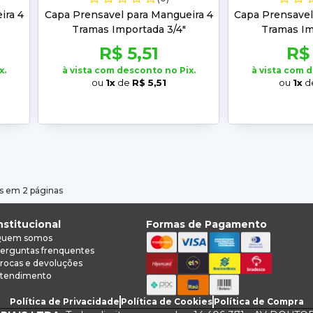
ira 4
Capa Prensavel para Mangueira 4
Capa Prensavel
Tramas Importada 3/4"
Tramas Im
R$ 5,51
R$
x.
à vista com desconto no Pix.
à vista com 
ou
1x
de
R$ 5,51
ou
1x
d
s em 2 páginas
nstitucional
Formas de Pagamento
uem somos
erguntas frenquentes
rocas e devoluções
tendimento
Política de Privacidade
Política de Cookies
Política de Compra