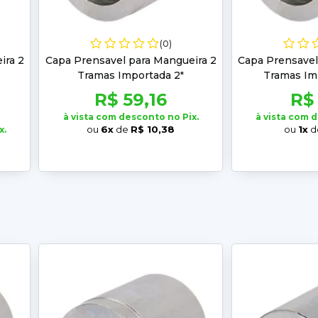
(0)
ira 2
Capa Prensavel para Mangueira 2
Capa Prensavel
Tramas Importada 2"
Tramas Imp
R$ 59,16
R$
à vista com desconto no Pix.
à vista com 
ou
6x
de
R$ 10,38
ou
1x
d
x.