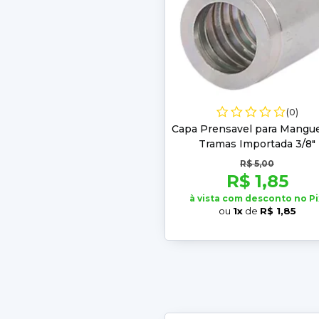
(0)
Capa Prensavel para Mangue
Tramas Importada 3/8"
R$ 5,00
R$ 1,85
à vista com desconto no Pi
ou
1x
de
R$ 1,85