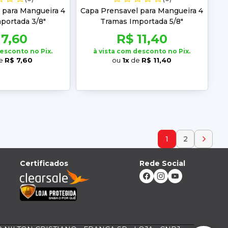
 para Mangueira 4
Capa Prensavel para Mangueira 4
portada 3/8"
Tramas Importada 5/8"
 7,60
R$ 11,40
desconto no Pix.
à vista com desconto no Pix.
e
R$ 7,60
ou
1x
de
R$ 11,40
1
2
Certificados
Rede Social