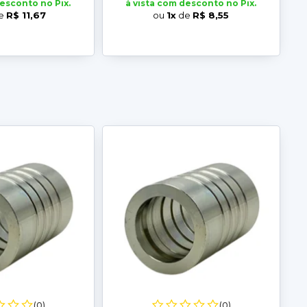
desconto no Pix.
à vista com desconto no Pix.
e
R$ 11,67
ou
1x
de
R$ 8,55
(0)
(0)